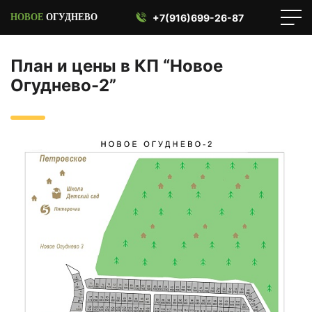
+7(916)699-26-87
План и цены в КП “Новое
Огуднево-2”