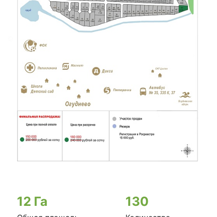
12 Га
130